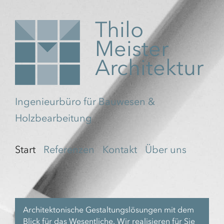
Thilo
Meister
Architektur
Ingenieurbüro für Bauwesen &
Holzbearbeitung
Start
Referenzen
Kontakt
Über uns
Architektonische Gestaltungslösungen mit dem
Blick für das Wesentliche. Wir realisieren für Sie